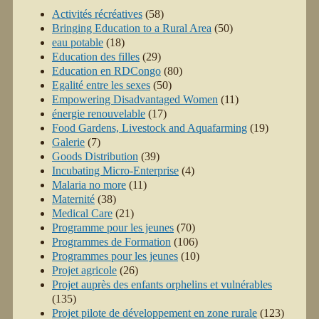
Activités récréatives
(58)
Bringing Education to a Rural Area
(50)
eau potable
(18)
Education des filles
(29)
Education en RDCongo
(80)
Egalité entre les sexes
(50)
Empowering Disadvantaged Women
(11)
énergie renouvelable
(17)
Food Gardens, Livestock and Aquafarming
(19)
Galerie
(7)
Goods Distribution
(39)
Incubating Micro-Enterprise
(4)
Malaria no more
(11)
Maternité
(38)
Medical Care
(21)
Programme pour les jeunes
(70)
Programmes de Formation
(106)
Programmes pour les jeunes
(10)
Projet agricole
(26)
Projet auprès des enfants orphelins et vulnérables
(135)
Projet pilote de développement en zone rurale
(123)