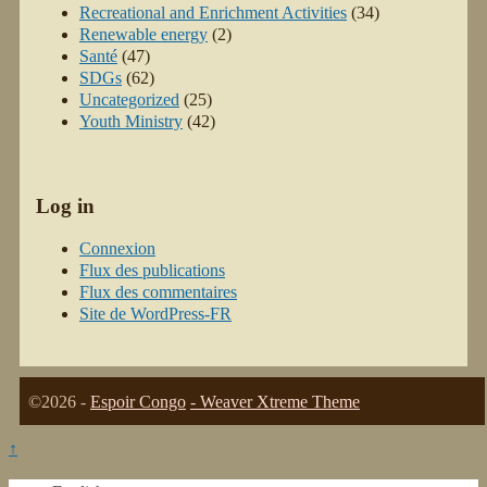
Recreational and Enrichment Activities
(34)
Renewable energy
(2)
Santé
(47)
SDGs
(62)
Uncategorized
(25)
Youth Ministry
(42)
Log in
Connexion
Flux des publications
Flux des commentaires
Site de WordPress-FR
©2026 -
Espoir Congo
-
Weaver Xtreme Theme
↑