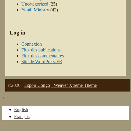
Uncategorized
(25)
Youth Ministry
(42)
Log in
Connexion
Flux des publications
Flux des commentaires
Site de WordPress-FR
©2026 -
Espoir Congo
-
Weaver Xtreme Theme
↑
English
Français