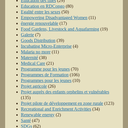
Education des filles
(29)
Education en RDCongo
(80)
Egalité entre les sexes
(50)
Empowering Disadvantaged Women
(11)
énergie renouvelable
(17)
Food Gardens, Livestock and Aquafarming
(19)
Galerie
(7)
Goods Distribution
(39)
Incubating Micro-Enterprise
(4)
Malaria no more
(11)
Maternité
(38)
Medical Care
(21)
Programme pour les jeunes
(70)
Programmes de Formation
(106)
Programmes pour les jeunes
(10)
Projet agricole
(26)
Projet auprès des enfants orphelins et vulnérables
(135)
Projet pilote de développement en zone rurale
(123)
Recreational and Enrichment Activities
(34)
Renewable energy
(2)
Santé
(47)
SDGs
(62)