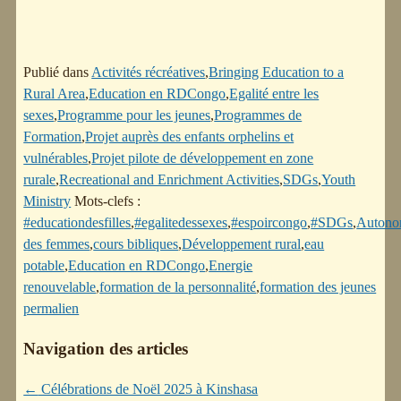
Publié dans
Activités récréatives
,
Bringing Education to a
Rural Area
,
Education en RDCongo
,
Egalité entre les
sexes
,
Programme pour les jeunes
,
Programmes de
Formation
,
Projet auprès des enfants orphelins et
vulnérables
,
Projet pilote de développement en zone
rurale
,
Recreational and Enrichment Activities
,
SDGs
,
Youth
Ministry
Mots-clefs :
#educationdesfilles
,
#egalitedessexes
,
#espoircongo
,
#SDGs
,
Autono
des femmes
,
cours bibliques
,
Développement rural
,
eau
potable
,
Education en RDCongo
,
Energie
renouvelable
,
formation de la personnalité
,
formation des jeunes
permalien
Navigation des articles
←
Célébrations de Noël 2025 à Kinshasa