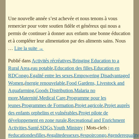
Une nouvelle année s’est achevée et nous tenons à vous
remercier pour votre soutien fidèle et généreux qui nous a
permis de continuer à donner aux enfants une bonne éducation
et à compléter leur alimentation par des aliments sains. Nous
…
Lire la suite →
Publié dans
Activités récréatives
,
Bringing Education to a
Rural Area
,
eau potable
,
Education des filles
,
Education en
RDCongo
,
Egalité entre les sexes
,
Empowering Disadvantaged
Women
,
énergie renouvelable
,
Food Gardens, Livestock and
Aquafarming
,
Goods Distribution
,
Malaria no
more
,
Maternité
,
Medical Care
,
Programme pour les
jeunes
,
Programmes de Formation
,
Projet agricole
,
Projet auprès
des enfants orphelins et vulnérables
,
Projet pilote de
développement en zone rurale
,
Recreational and Enrichment
Activities
,
Santé
,
SDGs
,
Youth Ministry
|
Mots-clefs :
#educationdesfilles
,
#egalitedessexes
,
#espoircongo
,
#genderequality