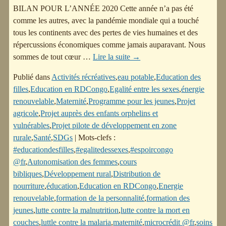
BILAN POUR L’ANNÉE 2020 Cette année n’a pas été
comme les autres, avec la pandémie mondiale qui a touché
tous les continents avec des pertes de vies humaines et des
répercussions économiques comme jamais auparavant. Nous
sommes de tout cœur
…
Lire la suite →
Publié dans
Activités récréatives
,
eau potable
,
Education des
filles
,
Education en RDCongo
,
Egalité entre les sexes
,
énergie
renouvelable
,
Maternité
,
Programme pour les jeunes
,
Projet
agricole
,
Projet auprès des enfants orphelins et
vulnérables
,
Projet pilote de développement en zone
rurale
,
Santé
,
SDGs
|
Mots-clefs :
#educationdesfilles
,
#egalitedessexes
,
#espoircongo
@fr
,
Autonomisation des femmes
,
cours
bibliques
,
Développement rural
,
Distribution de
nourriture
,
éducation
,
Education en RDCongo
,
Energie
renouvelable
,
formation de la personnalité
,
formation des
jeunes
,
lutte contre la malnutrition
,
lutte contre la mort en
couches
,
luttle contre la malaria
,
maternité
,
microcrédit @fr
,
soins