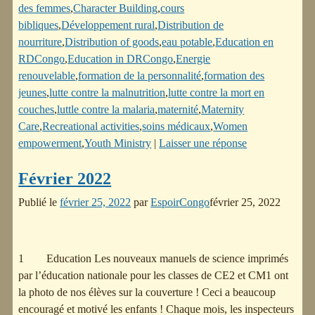
des femmes
,
Character Building
,
cours
bibliques
,
Développement rural
,
Distribution de
nourriture
,
Distribution of goods
,
eau potable
,
Education en
RDCongo
,
Education in DRCongo
,
Energie
renouvelable
,
formation de la personnalité
,
formation des
jeunes
,
lutte contre la malnutrition
,
lutte contre la mort en
couches
,
luttle contre la malaria
,
maternité
,
Maternity
Care
,
Recreational activities
,
soins médicaux
,
Women
empowerment
,
Youth Ministry
|
Laisser une réponse
Février 2022
Publié le
février 25, 2022
par
EspoirCongo
février 25, 2022
1 Education Les nouveaux manuels de science imprimés
par l’éducation nationale pour les classes de CE2 et CM1 ont
la photo de nos élèves sur la couverture ! Ceci a beaucoup
encouragé et motivé les enfants ! Chaque mois, les inspecteurs