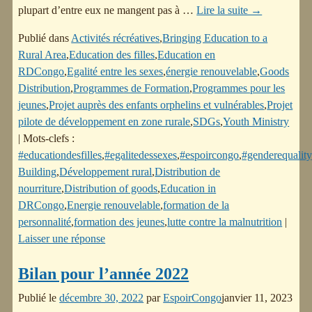
plupart d’entre eux ne mangent pas à
…
Lire la suite →
Publié dans
Activités récréatives
,
Bringing Education to a
Rural Area
,
Education des filles
,
Education en
RDCongo
,
Egalité entre les sexes
,
énergie renouvelable
,
Goods
Distribution
,
Programmes de Formation
,
Programmes pour les
jeunes
,
Projet auprès des enfants orphelins et vulnérables
,
Projet
pilote de développement en zone rurale
,
SDGs
,
Youth Ministry
|
Mots-clefs :
#educationdesfilles
,
#egalitedessexes
,
#espoircongo
,
#genderequality
Building
,
Développement rural
,
Distribution de
nourriture
,
Distribution of goods
,
Education in
DRCongo
,
Energie renouvelable
,
formation de la
personnalité
,
formation des jeunes
,
lutte contre la malnutrition
|
Laisser une réponse
Bilan pour l’année 2022
Publié le
décembre 30, 2022
par
EspoirCongo
janvier 11, 2023