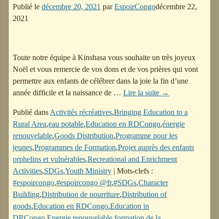
Publié le
décembre 20, 2021
par
EspoirCongo
décembre 22,
2021
Toute notre équipe à Kinshasa vous souhaite un très joyeux
Noël et vous remercie de vos dons et de vos prières qui vont
permettre aux enfants de célébrer dans la joie la fin d’une
année difficile et la naissance de
…
Lire la suite →
Publié dans
Activités récréatives
,
Bringing Education to a
Rural Area
,
eau potable
,
Education en RDCongo
,
énergie
renouvelable
,
Goods Distribution
,
Programme pour les
jeunes
,
Programmes de Formation
,
Projet auprès des enfants
orphelins et vulnérables
,
Recreational and Enrichment
Activities
,
SDGs
,
Youth Ministry
|
Mots-clefs :
#espoircongo
,
#espoircongo @fr
,
#SDGs
,
Character
Building
,
Distribution de nourriture
,
Distribution of
goods
,
Education en RDCongo
,
Education in
DRCongo
,
Energie renouvelable
,
formation de la