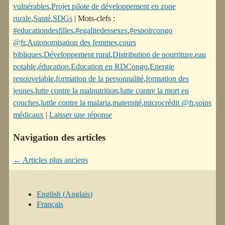
vulnérables
,
Projet pilote de développement en zone
rurale
,
Santé
,
SDGs
|
Mots-clefs :
#educationdesfilles
,
#egalitedessexes
,
#espoircongo
@fr
,
Autonomisation des femmes
,
cours
bibliques
,
Développement rural
,
Distribution de nourriture
,
eau
potable
,
éducation
,
Education en RDCongo
,
Energie
renouvelable
,
formation de la personnalité
,
formation des
jeunes
,
lutte contre la malnutrition
,
lutte contre la mort en
couches
,
luttle contre la malaria
,
maternité
,
microcrédit @fr
,
soins
médicaux
|
Laisser une réponse
Navigation des articles
←
Articles plus anciens
English
(
Anglais
)
Français