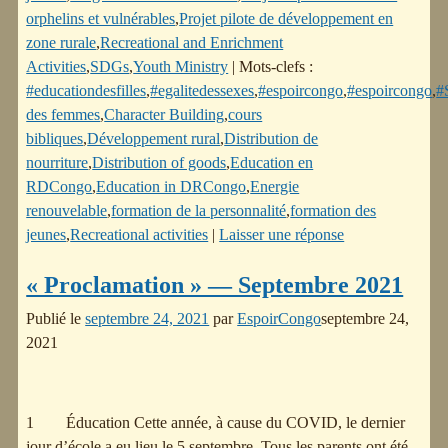
orphelins et vulnérables
,
Projet pilote de développement en
zone rurale
,
Recreational and Enrichment
Activities
,
SDGs
,
Youth Ministry
|
Mots-clefs :
#educationdesfilles
,
#egalitedessexes
,
#espoircongo
,
#espoircongo
,
#
des femmes
,
Character Building
,
cours
bibliques
,
Développement rural
,
Distribution de
nourriture
,
Distribution of goods
,
Education en
RDCongo
,
Education in DRCongo
,
Energie
renouvelable
,
formation de la personnalité
,
formation des
jeunes
,
Recreational activities
|
Laisser une réponse
« Proclamation » — Septembre 2021
Publié le
septembre 24, 2021
par
EspoirCongo
septembre 24,
2021
1 Éducation Cette année, à cause du COVID, le dernier
jour d’école a eu lieu le 5 septembre. Tous les parents ont été