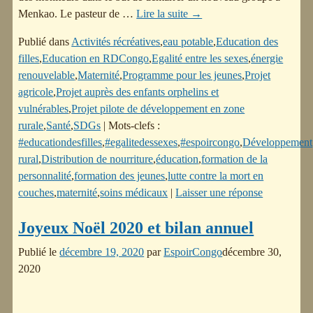
Menkao. Le pasteur de
…
Lire la suite →
Publié dans
Activités récréatives
,
eau potable
,
Education des
filles
,
Education en RDCongo
,
Egalité entre les sexes
,
énergie
renouvelable
,
Maternité
,
Programme pour les jeunes
,
Projet
agricole
,
Projet auprès des enfants orphelins et
vulnérables
,
Projet pilote de développement en zone
rurale
,
Santé
,
SDGs
|
Mots-clefs :
#educationdesfilles
,
#egalitedessexes
,
#espoircongo
,
Développement
rural
,
Distribution de nourriture
,
éducation
,
formation de la
personnalité
,
formation des jeunes
,
lutte contre la mort en
couches
,
maternité
,
soins médicaux
|
Laisser une réponse
Joyeux Noël 2020 et bilan annuel
Publié le
décembre 19, 2020
par
EspoirCongo
décembre 30,
2020