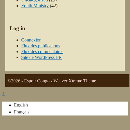
Youth Ministry
(42)
Log in
Connexion
Flux des publications
Flux des commentaires
Site de WordPress-FR
©2026 -
Espoir Congo
-
Weaver Xtreme Theme
↑
English
Français