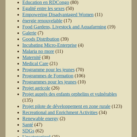
Education en RDCongo
(80)
Egalité entre les sexes
(50)
Empowering Disadvantaged Women
(11)
énergie renouvelable
(17)
Food Gardens, Livestock and Aquafarming
(19)
Galerie
(7)
Goods Distribution
(39)
Incubating Micro-Enterprise
(4)
Malaria no more
(11)
Maternité
(38)
Medical Care
(21)
Programme pour les jeunes
(70)
Programmes de Formation
(106)
Programmes pour les jeunes
(10)
Projet agricole
(26)
Projet auprès des enfants orphelins et vulnérables
(135)
Projet pilote de développement en zone rurale
(123)
Recreational and Enrichment Activities
(34)
Renewable energy
(2)
Santé
(47)
SDGs
(62)
Uncategorized
(25)