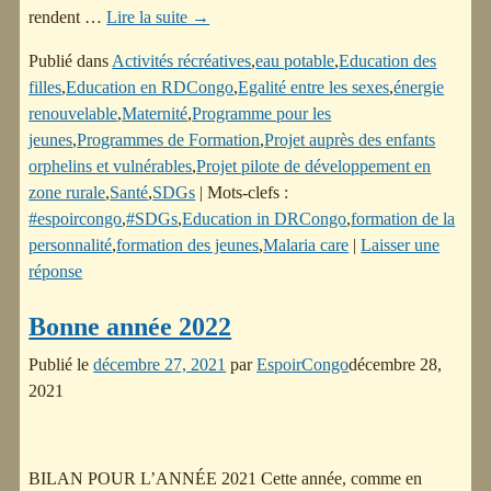
rendent
…
Lire la suite →
Publié dans
Activités récréatives
,
eau potable
,
Education des
filles
,
Education en RDCongo
,
Egalité entre les sexes
,
énergie
renouvelable
,
Maternité
,
Programme pour les
jeunes
,
Programmes de Formation
,
Projet auprès des enfants
orphelins et vulnérables
,
Projet pilote de développement en
zone rurale
,
Santé
,
SDGs
|
Mots-clefs :
#espoircongo
,
#SDGs
,
Education in DRCongo
,
formation de la
personnalité
,
formation des jeunes
,
Malaria care
|
Laisser une
réponse
Bonne année 2022
Publié le
décembre 27, 2021
par
EspoirCongo
décembre 28,
2021
BILAN POUR L’ANNÉE 2021 Cette année, comme en