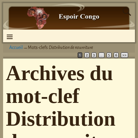
Accueil
→Mots-clefs
Distribution de nourriture
1
2
3
…
5
6
>>
Archives du
mot-clef
Distribution