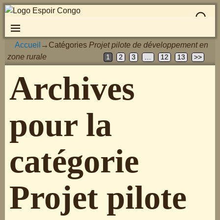
Accueil
→Catégories
Projet pilote de développement en
zone rurale
1
2
3
…
12
13
>>
Archives
pour la
catégorie
Projet pilote