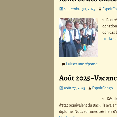
septembre 30, 2025
EspoirC
1 Rentré
donation 
don des b
Lire la s
Laisser une réponse
Août 2025–Vacance
août 27, 2025
EspoirCongo
1 Résulta
d’état (équivalent du Bac). Ils avaien
diplôme. Nous sommes très fiers d’