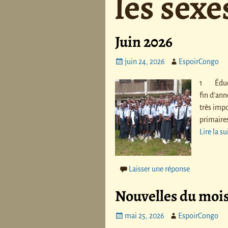
les sexe
Juin 2026
juin 24, 2026
EspoirCongo
1 Éducat
fin d’ann
très impo
primaire
Lire la s
Laisser une réponse
Nouvelles du mois
mai 25, 2026
EspoirCongo