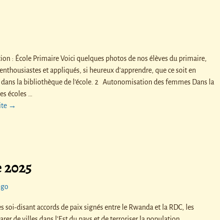
on : École Primaire Voici quelques photos de nos élèves du primaire,
enthousiastes et appliqués, si heureux d’apprendre, que ce soit en
u dans la bibliothèque de l’école. 2 Autonomisation des femmes Dans la
des écoles
…
uite →
e 2025
ngo
s soi-disant accords de paix signés entre le Rwanda et la RDC, les
rer de villes dans l’Est du pays et de terroriser la population.