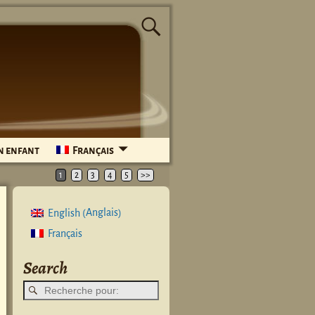
n enfant
Français
1
2
3
4
5
>>
Anglais
English
(
)
Français
Search