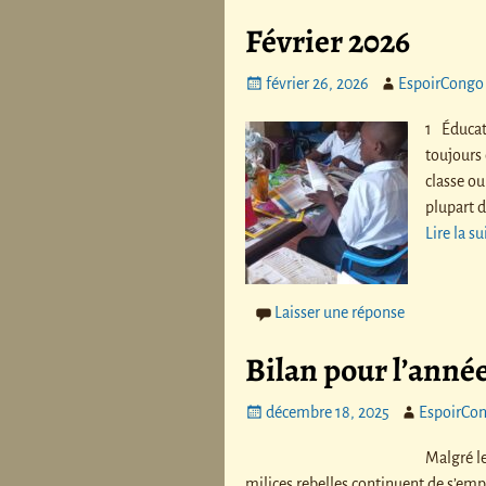
Février 2026
février 26, 2026
EspoirCongo
1 Éducati
toujours 
classe o
plupart 
Lire la s
Laisser une réponse
Bilan pour l’anné
décembre 18, 2025
EspoirCo
Malgré le
milices rebelles continuent de s’empa