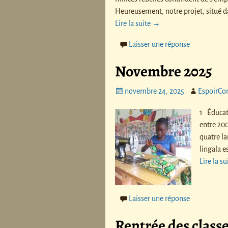
Heureusement, notre projet, situé d
Lire la suite →
Laisser une réponse
Novembre 2025
novembre 24, 2025
EspoirCo
1 Éducat
entre 200
quatre la
lingala e
Lire la s
Laisser une réponse
Rentrée des class