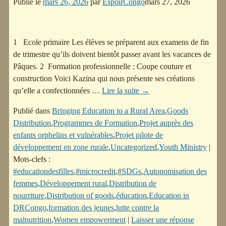
Publié le
mars 26, 2026
par
EspoirCongo
mars 27, 2026
1 Ecole primaire Les élèves se préparent aux examens de fin
de trimestre qu’ils doivent bientôt passer avant les vacances de
Pâques. 2 Formation professionnelle : Coupe couture et
construction Voici Kazina qui nous présente ses créations
qu’elle a confectionnées
…
Lire la suite →
Publié dans
Bringing Education to a Rural Area
,
Goods
Distribution
,
Programmes de Formation
,
Projet auprès des
enfants orphelins et vulnérables
,
Projet pilote de
développement en zone rurale
,
Uncategorized
,
Youth Ministry
|
Mots-clefs :
#educationdesfilles
,
#microcredit
,
#SDGs
,
Autonomisation des
femmes
,
Développement rural
,
Distribution de
nourriture
,
Distribution of goods
,
éducation
,
Education in
DRCongo
,
formation des jeunes
,
lutte contre la
malnutrition
,
Women empowerment
|
Laisser une réponse