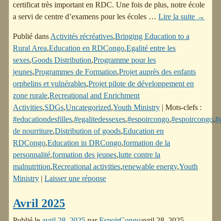
certificat très important en RDC. Une fois de plus, notre école
a servi de centre d’examens pour les écoles
…
Lire la suite →
Publié dans
Activités récréatives
,
Bringing Education to a
Rural Area
,
Education en RDCongo
,
Egalité entre les
sexes
,
Goods Distribution
,
Programme pour les
jeunes
,
Programmes de Formation
,
Projet auprès des enfants
orphelins et vulnérables
,
Projet pilote de développement en
zone rurale
,
Recreational and Enrichment
Activities
,
SDGs
,
Uncategorized
,
Youth Ministry
|
Mots-clefs :
#educationdesfilles
,
#egalitedessexes
,
#espoircongo
,
#espoircongo
,
#
de nourriture
,
Distribution of goods
,
Education en
RDCongo
,
Education in DRCongo
,
formation de la
personnalité
,
formation des jeunes
,
lutte contre la
malnutrition
,
Recreational activities
,
renewable energy
,
Youth
Ministry
|
Laisser une réponse
Avril 2025
Publié le
avril 28, 2025
par
EspoirCongo
avril 28, 2025