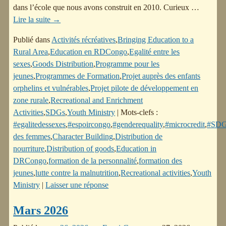
dans l’école que nous avons construit en 2010. Curieux
…
Lire la suite →
Publié dans
Activités récréatives
,
Bringing Education to a
Rural Area
,
Education en RDCongo
,
Egalité entre les
sexes
,
Goods Distribution
,
Programme pour les
jeunes
,
Programmes de Formation
,
Projet auprès des enfants
orphelins et vulnérables
,
Projet pilote de développement en
zone rurale
,
Recreational and Enrichment
Activities
,
SDGs
,
Youth Ministry
|
Mots-clefs :
#egalitedessexes
,
#espoircongo
,
#genderequality
,
#microcredit
,
#SDG
des femmes
,
Character Building
,
Distribution de
nourriture
,
Distribution of goods
,
Education in
DRCongo
,
formation de la personnalité
,
formation des
jeunes
,
lutte contre la malnutrition
,
Recreational activities
,
Youth
Ministry
|
Laisser une réponse
Mars 2026