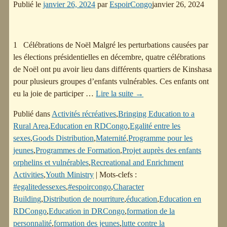
Publié le
janvier 26, 2024
par
EspoirCongo
janvier 26, 2024
1 Célébrations de Noël Malgré les perturbations causées par
les élections présidentielles en décembre, quatre célébrations
de Noël ont pu avoir lieu dans différents quartiers de Kinshasa
pour plusieurs groupes d’enfants vulnérables. Ces enfants ont
eu la joie de participer
…
Lire la suite →
Publié dans
Activités récréatives
,
Bringing Education to a
Rural Area
,
Education en RDCongo
,
Egalité entre les
sexes
,
Goods Distribution
,
Maternité
,
Programme pour les
jeunes
,
Programmes de Formation
,
Projet auprès des enfants
orphelins et vulnérables
,
Recreational and Enrichment
Activities
,
Youth Ministry
|
Mots-clefs :
#egalitedessexes
,
#espoircongo
,
Character
Building
,
Distribution de nourriture
,
éducation
,
Education en
RDCongo
,
Education in DRCongo
,
formation de la
personnalité
,
formation des jeunes
,
lutte contre la