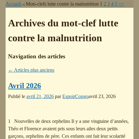
Accueil
→Mots-clefs
lutte contre la malnutrition
1
2
3
4
5
>>
Archives du mot-clef
lutte
contre la malnutrition
Navigation des articles
←
Articles plus anciens
Avril 2026
Publié le
avril 21, 2026
par
EspoirCongo
avril 23, 2026
1 Nouvelles de deux orphelins Il y a une vingtaine d’années,
Théo et Florence avaient pris sous leurs ailes deux petits
garçons, orphelins de père. Ces enfants ont fait leur scolarité