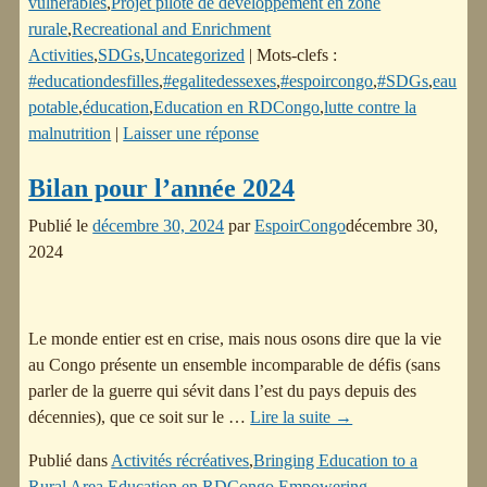
vulnérables
,
Projet pilote de développement en zone
rurale
,
Recreational and Enrichment
Activities
,
SDGs
,
Uncategorized
|
Mots-clefs :
#educationdesfilles
,
#egalitedessexes
,
#espoircongo
,
#SDGs
,
eau
potable
,
éducation
,
Education en RDCongo
,
lutte contre la
malnutrition
|
Laisser une réponse
Bilan pour l’année 2024
Publié le
décembre 30, 2024
par
EspoirCongo
décembre 30,
2024
Le monde entier est en crise, mais nous osons dire que la vie
au Congo présente un ensemble incomparable de défis (sans
parler de la guerre qui sévit dans l’est du pays depuis des
décennies), que ce soit sur le
…
Lire la suite →
Publié dans
Activités récréatives
,
Bringing Education to a
Rural Area
,
Education en RDCongo
,
Empowering