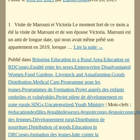
1 Visite de Marouni et Victoria Le moment fort de ce mois a
été la visite de Marouni et de son épouse Victoria. Marouni est
un ami de longue date, qui nous avait même prêté son
appartement en 2019, lorsque
…
Lire la suite →
Publié dans
Bringing Education to a Rural Area
,
Education en
RDCongo
,
Egalité entre les sexes
,
Empowering Disadvantaged
Women
,
Food Gardens, Livestock and Aquafarming
,
Goods
Distribution
,
Medical Care
,
Programme pour les
jeunes
,
Programmes de Formation
,
Projet auprès des enfants
orphelins et vulnérables
,
Projet pilote de développement en
zone rurale
,
SDGs
,
Uncategorized
,
Youth Ministry
|
Mots-clefs :
#educationdesfilles
,
#egalitedessexes
,
#espoircongo
,
#espoircongo
,
#
des femmes
,
Développement rural
,
Distribution de
nourriture
,
Distribution of goods
,
Education in
DRCongo
,
formation des jeunes
,
lutte contre la