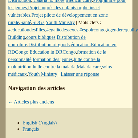
Distribution
,
Malaria no more
,
Medical Care
,
Programme pour
les jeunes
,
Projet auprès des enfants orphelins et
vulnérables
,
Projet pilote de développement en zone
rurale
,
Santé
,
SDGs
,
Youth Ministry
|
Mots-clefs :
#educationdesfilles
,
#egalitedessexes
,
#espoircongo
,
#genderequality
Building
,
cours bibliques
,
Distribution de
nourriture
,
Distribution of goods
,
éducation
,
Education en
RDCongo
,
Education in DRCongo
,
formation de la
personnalité
,
formation des jeunes
,
lutte contre la
malnutrition
,
luttle contre la malaria
,
Malaria care
,
soins
médicaux
,
Youth Ministry
|
Laisser une réponse
Navigation des articles
←
Articles plus anciens
English
(
Anglais
)
Français