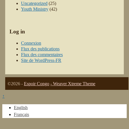
Uncategorized
(25)
Youth Ministry
(42)
Log in
Connexion
Flux des publications
Flux des commentaires
Site de WordPress-FR
©2026 -
Espoir Congo
-
Weaver Xtreme Theme
↑
English
Français