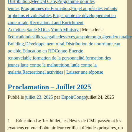
Distribution
,
Medical Care
,
Programme pour les
jeunes
,
Programmes de Formation
,
Projet auprès des enfants
orphelins et vulnérables
,
Projet pilote de développement en
zone rurale
,
Recreational and Enrichment
Activities
,
Santé
,
SDGs
,
Youth Ministry
|
Mots-clefs :
#educationdesfilles
,
#egalitedessexes
,
#espoircongo
,
#genderequality
Building
,
Développement rural
,
Distribution de nourriture
,
eau
potable
,
Education en RDCongo
,
Energie
renouvelable
,
formation de la personnalité
,
formation des
jeunes
,
lutte contre la malnutrition
,
luttle contre la
malaria
,
Recreational activities
|
Laisser une réponse
Proclamation – Juillet 2025
Publié le
juillet 23, 2025
par
EspoirCongo
juillet 24, 2025
1 Education Le 1er Juillet, les élèves de CM2 passèrent les
examens en vue d’obtenir leur certificat d’études primaires, un