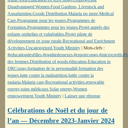
Disadvantaged Women
,
Food Gardens, Livestock and
Aquafarming
,
Goods Distribution
,
Malaria no more
,
Medical
Care
,
Programme pour les jeunes
,
Programmes de
Formation
,
Programmes pour les jeunes
,
Projet auprès des
enfants orphelins et vulnérables
,
Projet pilote de
développement en zone rurale
,
Recreational and Enrichment
Activities
,
Uncategorized
,
Youth Ministry
|
Mots-clefs :
#educationdesfilles
,
#egalitedessexes
,
#espoircongo
,
#microcredit
,
#
des femmes
,
Distribution of goods
,
éducation
,
Education in
DRCongo
,
formation de la personnalité
,
formation des
jeunes
,
lutte contre la malnutrition
,
luttle contre la
malaria
,
Malaria care
,
Recreational activities
,
renewable
energy
,
soins médicaux
,
Solar energy
,
Women
empowerment
,
Youth Ministry
|
Laisser une réponse
Célébrations de Noël et du jour de
l’an — Décembre 2023-Janvier 2024