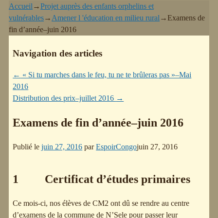
Accueil
→
Projet auprès des enfants orphelins et
vulnérables
→
Amener l 'éducation en milieu rural
→
Examens de
fin d’année–juin 2016
Navigation des articles
←
« Si tu marches dans le feu, tu ne te brûleras pas »–Mai
2016
Distribution des prix–juillet 2016
→
Examens de fin d’année–juin 2016
Publié le
juin 27, 2016
par
EspoirCongo
juin 27, 2016
1 Certificat d’études primaires
Ce mois-ci, nos élèves de CM2 ont dû se rendre au centre
d’examens de la commune de N’Sele pour passer leur