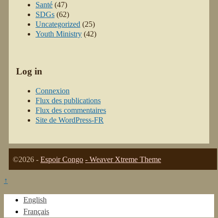
Santé
(47)
SDGs
(62)
Uncategorized
(25)
Youth Ministry
(42)
Log in
Connexion
Flux des publications
Flux des commentaires
Site de WordPress-FR
©2026 -
Espoir Congo
-
Weaver Xtreme Theme
↑
English
Français