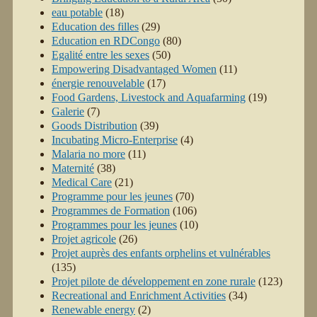
eau potable
(18)
Education des filles
(29)
Education en RDCongo
(80)
Egalité entre les sexes
(50)
Empowering Disadvantaged Women
(11)
énergie renouvelable
(17)
Food Gardens, Livestock and Aquafarming
(19)
Galerie
(7)
Goods Distribution
(39)
Incubating Micro-Enterprise
(4)
Malaria no more
(11)
Maternité
(38)
Medical Care
(21)
Programme pour les jeunes
(70)
Programmes de Formation
(106)
Programmes pour les jeunes
(10)
Projet agricole
(26)
Projet auprès des enfants orphelins et vulnérables
(135)
Projet pilote de développement en zone rurale
(123)
Recreational and Enrichment Activities
(34)
Renewable energy
(2)