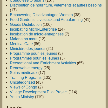
Congolese Orphans
(107)
Distribution de nourriture, vêtements et autres besoins
(17)
Empowering Disadvantaged Women
(38)
Food Gardens, Livestock and Aquafarming
(41)
Goods Distribution
(106)
Incubating Micro-Enterprise
(24)
Incubation de micro-entreprises
(7)
Malaria no more
(12)
Medical Care
(86)
Ministère des jeunes
(21)
Programme pour les jeunes
(3)
Programmes pour les jeunes
(3)
Recreational and Enrichment Activities
(65)
Renewable energy
(25)
Soins médicaux
(17)
Training Programs
(105)
Uncategorized
(43)
Views of Congo
(2)
Village Development Pilot Project
(114)
Youth Ministry
(119)
Log in